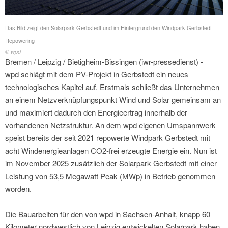
Das Bild zeigt den Solarpark Gerbstedt und im Hintergrund den Windpark Gerbstedt
Repowering
© wpd
Bremen / Leipzig / Bietigheim-Bissingen (iwr-pressedienst) -
wpd schlägt mit dem PV-Projekt in Gerbstedt ein neues
technologisches Kapitel auf. Erstmals schließt das Unternehmen
an einem Netzverknüpfungspunkt Wind und Solar gemeinsam an
und maximiert dadurch den Energieertrag innerhalb der
vorhandenen Netzstruktur. An dem wpd eigenen Umspannwerk
speist bereits der seit 2021 repowerte Windpark Gerbstedt mit
acht Windenergieanlagen CO2-frei erzeugte Energie ein. Nun ist
im November 2025 zusätzlich der Solarpark Gerbstedt mit einer
Leistung von 53,5 Megawatt Peak (MWp) in Betrieb genommen
worden.
Die Bauarbeiten für den von wpd in Sachsen-Anhalt, knapp 60
Kilometer nordwestlich von Leipzig entwickelten Solarpark haben