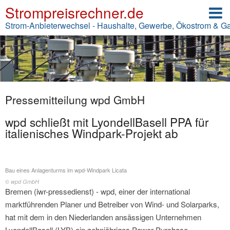
Strompreisrechner.de
Strom-Anbieterwechsel - Haushalte, Gewerbe, Ökostrom & G
Pressemitteilung wpd GmbH
wpd schließt mit LyondellBasell PPA für
italienisches Windpark-Projekt ab
Bau eines Anlagenturms im wpd-Windpark Licata
© wpd GmbH
Bremen (iwr-pressedienst) - wpd, einer der international
marktführenden Planer und Betreiber von Wind- und Solarparks,
hat mit dem in den Niederlanden ansässigen Unternehmen
LyondellBasell (LYB) ein zehnjähriges Power Purchase