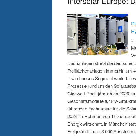
Intersolar Europe: 
Di
Hy
© 
Mü
Ve
Dachanlagen strebt die deutsche 
Freiflächenanlagen immerhin um 4
I“ wird dieses Segment weiterhin
Prozesse rund um den Solarausbau
Gigawatt-Peak jährlich ab 2026 z
Geschäftsmodelle für PV-Großkraft
führenden Fachmesse für die Solarw
2024 im Rahmen von The smarter E
Energiewirtschaft, in München sta
Freigelände rund 3.000 Aussteller 