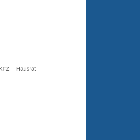
s
KFZ
Hausrat