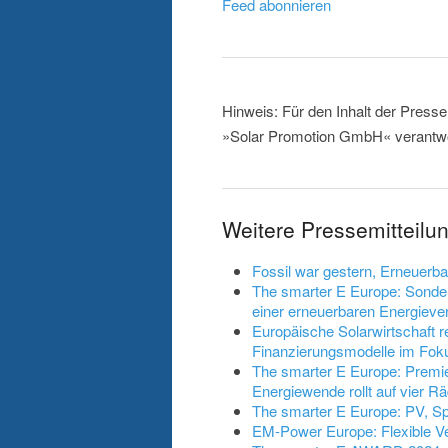
Feed abonnieren
Hinweis: Für den Inhalt der Presse
»Solar Promotion GmbH« verantwor
Weitere Pressemitteil
Fossil war gestern, Erneuerbar
The smarter E Europe: Sonde
einer erneuerbaren Energieve
Europäische Solarwirtschaft 
Finanzierungsmodelle im Fok
The smarter E Europe: Premie
Energiewende rollt auf vier R
The smarter E Europe: PV, S
EM-Power Europe: Flexible Ve