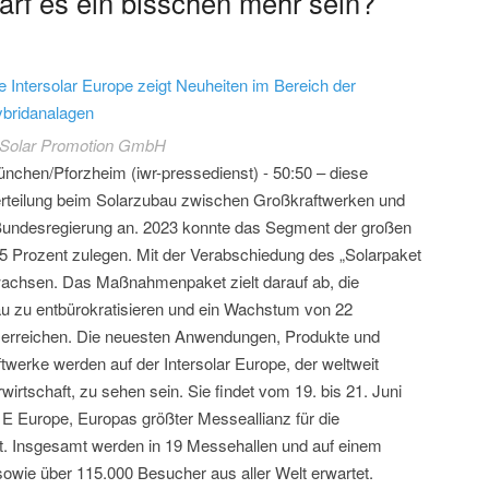
Darf es ein bisschen mehr sein?
e Intersolar Europe zeigt Neuheiten im Bereich der
bridanalagen
Solar Promotion GmbH
nchen/Pforzheim (iwr-pressedienst) - 50:50 – diese
rteilung beim Solarzubau zwischen Großkraftwerken und
Bundesregierung an. 2023 konnte das Segment der großen
5 Prozent zulegen. Mit der Verabschiedung des „Solarpaket
 wachsen. Das Maßnahmenpaket zielt darauf ab, die
 zu entbürokratisieren und ein Wachstum von 22
u erreichen. Die neuesten Anwendungen, Produkte und
werke werden auf der Intersolar Europe, der weltweit
irtschaft, zu sehen sein. Sie findet vom 19. bis 21. Juni
 Europe, Europas größter Messeallianz für die
tt. Insgesamt werden in 19 Messehallen und auf einem
sowie über 115.000 Besucher aus aller Welt erwartet.