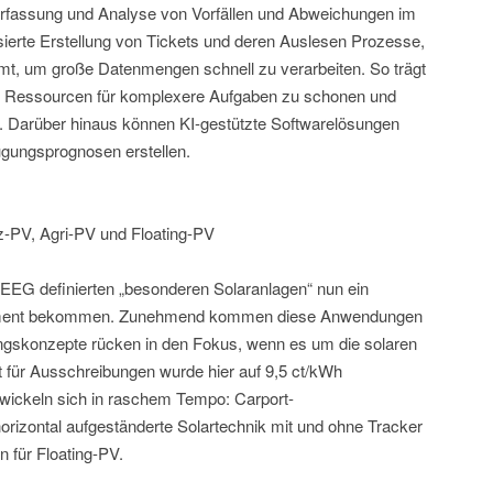
Erfassung und Analyse von Vorfällen und Abweichungen im
isierte Erstellung von Tickets und deren Auslesen Prozesse,
mt, um große Datenmengen schnell zu verarbeiten. So trägt
e Ressourcen für komplexere Aufgaben zu schonen und
n. Darüber hinaus können KI-gestützte Softwarelösungen
ugungsprognosen erstellen.
z-PV, Agri-PV und Floating-PV
 EEG definierten „besonderen Solaranlagen“ nun ein
gment bekommen. Zunehmend kommen diese Anwendungen
gskonzepte rücken in den Fokus, wenn es um die solaren
 für Ausschreibungen wurde hier auf 9,5 ct/kWh
wickeln sich in raschem Tempo: Carport-
horizontal aufgeständerte Solartechnik mit und ohne Tracker
 für Floating-PV.