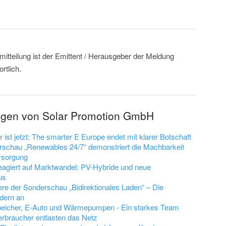
mitteilung ist der Emittent / Herausgeber der Meldung
tlich.
ungen von Solar Promotion GmbH
 ist jetzt: The smarter E Europe endet mit klarer Botschaft
rschau „Renewables 24/7“ demonstriert die Machbarkeit
rsorgung
reagiert auf Marktwandel: PV-Hybride und neue
us
re der Sonderschau „Bidirektionales Laden“ – Die
ädern an
peicher, E-Auto und Wärmepumpen - Ein starkes Team
rbraucher entlasten das Netz