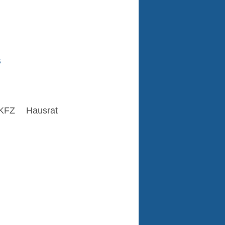
s
KFZ
Hausrat