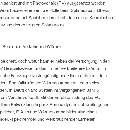
saniert und mit Photovoltaik (PV) ausgestattet werden.
Wohnhäuser eine zentrale Rolle beim Solarausbau. Überall
sammen mit Speichern installiert, denn diese Kombination
Nutzung des erzeugten Solarstroms.
en Bereichen Verkehr und Wärme
speichert, doch wofür kann er neben der Versorgung in den
Beispielsweise für das immer verbreitetere E-Auto. Im
ische Fahrzeuge kostengünstig und klimaneutral mit dem
rden. Ebenfalls können Wärmepumpen mit dem selbst
rden. In Deutschland wurden im vergangenem Jahr 51
m Vorjahr verkauft. Mit der Verabschiedung des EU
iese Entwicklung in ganz Europa dynamisch weitergehen.
peicher, E-Auto und Wärmepumpe bildet also einen
er, -speichernder und -verbrauchender Einheiten.