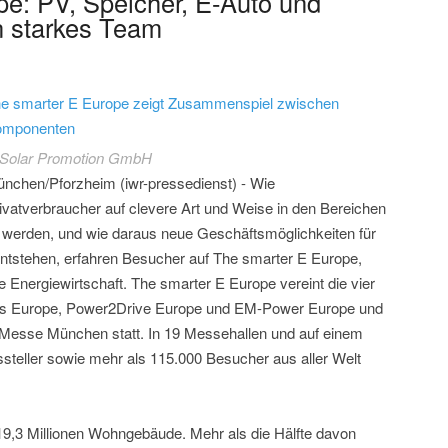
e: PV, Speicher, E-Auto und
 starkes Team
e smarter E Europe zeigt Zusammenspiel zwischen
omponenten
Solar Promotion GmbH
nchen/Pforzheim (iwr-pressedienst) - Wie
ivatverbraucher auf clevere Art und Weise in den Bereichen
werden, und wie daraus neue Geschäftsmöglichkeiten für
entstehen, erfahren Besucher auf The smarter E Europe,
e Energiewirtschaft. The smarter E Europe vereint die vier
es Europe, Power2Drive Europe und EM-Power Europe und
er Messe München statt. In 19 Messehallen und auf einem
steller sowie mehr als 115.000 Besucher aus aller Welt
 19,3 Millionen Wohngebäude. Mehr als die Hälfte davon