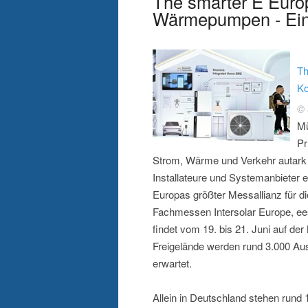
The smarter E Europ
Wärmepumpen - Ein
Th
K
© 
Mü
Pr
Strom, Wärme und Verkehr autark 
Installateure und Systemanbieter 
Europas größter Messallianz für di
Fachmessen Intersolar Europe, e
findet vom 19. bis 21. Juni auf d
Freigelände werden rund 3.000 Aus
erwartet.
Allein in Deutschland stehen rund