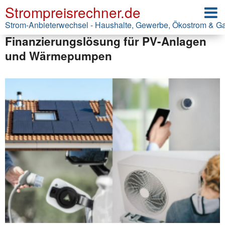
Strompreisrechner.de
Wärmepumpen-Finanzierung ohne
Bank: Vattenfall startet
Strom-Anbieterwechsel - Haushalte, Gewerbe, Ökostrom & G
Finanzierungslösung für PV-Anlagen
und Wärmepumpen