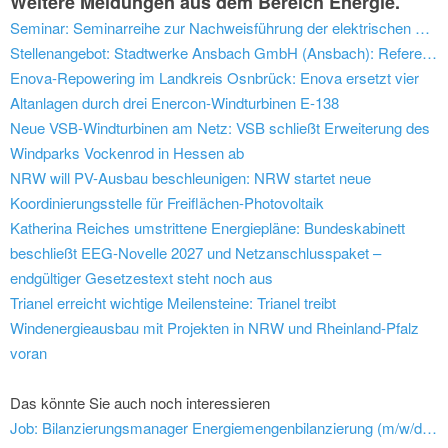
Weitere Meldungen aus dem Bereich Energie.
Seminar: Seminarreihe zur Nachweisführung der elektrischen Eigenschaften von netzbildenden Anlagen nach FNN-Hinweis Version 2.1
Stellenangebot: Stadtwerke Ansbach GmbH (Ansbach): Referent Netzcontrolling (m/w/d)
Enova-Repowering im Landkreis Osnbrück: Enova ersetzt vier
Altanlagen durch drei Enercon-Windturbinen E-138
Neue VSB-Windturbinen am Netz: VSB schließt Erweiterung des
Windparks Vockenrod in Hessen ab
NRW will PV-Ausbau beschleunigen: NRW startet neue
Koordinierungsstelle für Freiflächen-Photovoltaik
Katherina Reiches umstrittene Energiepläne: Bundeskabinett
beschließt EEG-Novelle 2027 und Netzanschlusspaket –
endgültiger Gesetzestext steht noch aus
Trianel erreicht wichtige Meilensteine: Trianel treibt
Windenergieausbau mit Projekten in NRW und Rheinland-Pfalz
voran
Das könnte Sie auch noch interessieren
Job: Bilanzierungsmanager Energiemengenbilanzierung (m/w/d) - New Netz GmbH