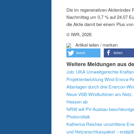
Die im regenerativen Aktienindex 
Nachmittag um 0,7 % auf 24,07 E
die Aktie damit bei einem Plus vo
© IWR, 2026
Artikel teilen / merken
tweet
teilen
Weitere Meldungen aus de
Job: UKA Umweltgerechte Kraftanl
Projektentwicklung Wind
Enova-Re
Altanlagen durch drei Enercon-Wi
Neue VSB-Windturbinen am Netz: 
Hessen ab
NRW will PV-Ausbau beschleunigen:
Photovoltaik
Katherina Reiches umstrittene En
und Netzanschlusspaket – endgült