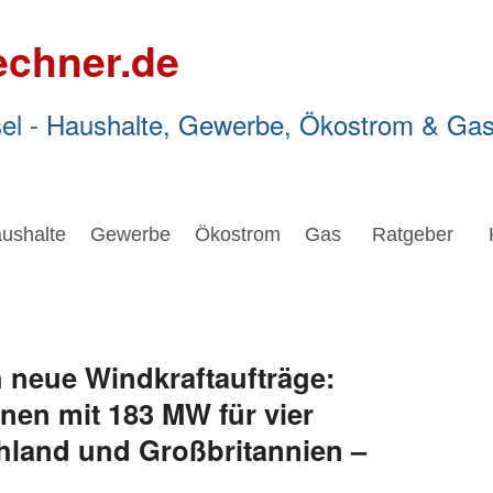
echner.de
el - Haushalte, Gewerbe, Ökostrom & Ga
ushalte
Gewerbe
Ökostrom
Gas
Ratgeber
h neue Windkraftaufträge:
inen mit 183 MW für vier
chland und Großbritannien –