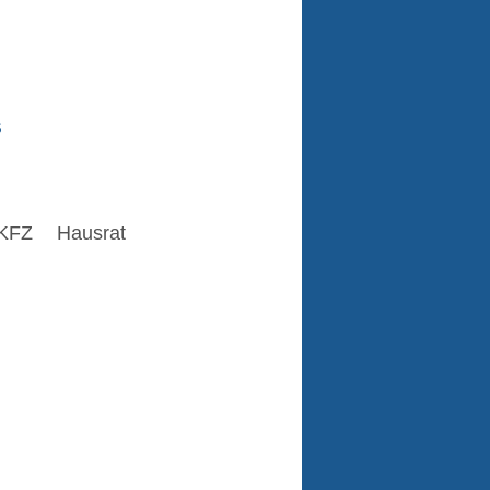
s
KFZ
Hausrat