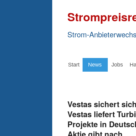
Strompreisr
Strom-Anbieterwechs
Start
News
Jobs
Ha
Vestas sichert sic
Vestas liefert Turb
Projekte in Deuts
Aktie gibt nach