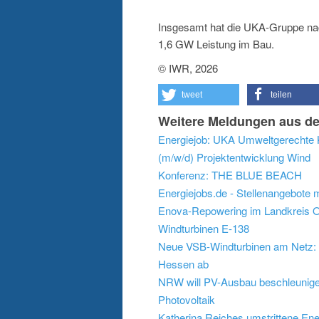
Insgesamt hat die UKA-Gruppe nac
1,6 GW Leistung im Bau.
© IWR, 2026
tweet
teilen
Weitere Meldungen aus de
Energiejob: UKA Umweltgerechte K
(m/w/d) Projektentwicklung Wind
Konferenz: THE BLUE BEACH
Energiejobs.de - Stellenangebote 
Enova-Repowering im Landkreis Os
Windturbinen E-138
Neue VSB-Windturbinen am Netz: 
Hessen ab
NRW will PV-Ausbau beschleunigen:
Photovoltaik
Katherina Reiches umstrittene En