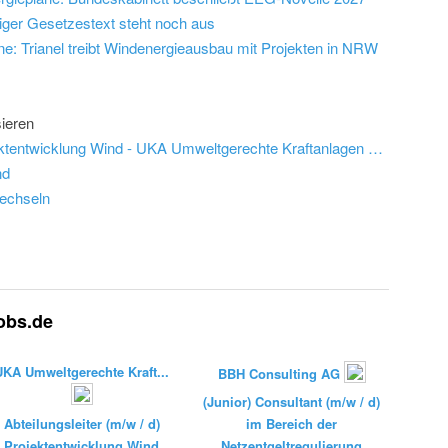
iger Gesetzestext steht noch aus
eine: Trianel treibt Windenergieausbau mit Projekten in NRW
ieren
Job: Abteilungsleiter (m/w/d) Projektentwicklung Wind - UKA Umweltgerechte Kraftanlagen GmbH & Co. KG
nd
echseln
jobs.de
UKA Umweltgerechte Kraft...
BBH Consulting AG
(Junior) Consultant (m/w / d)
Abteilungsleiter (m/w / d)
im Bereich der
Projektentwicklung Wind
Netzentgeltregulierung