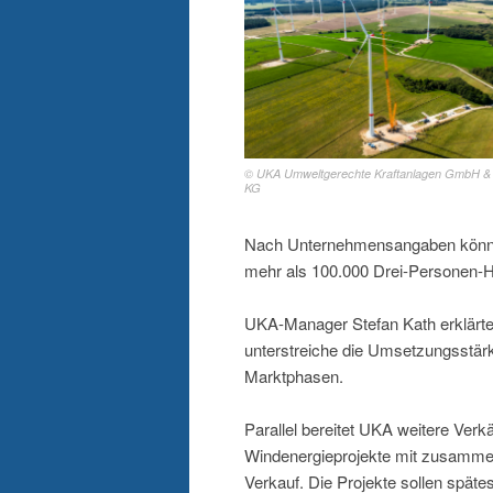
© UKA Umweltgerechte Kraftanlagen GmbH &
KG
Nach Unternehmensangaben können 
mehr als 100.000 Drei-Personen-H
UKA-Manager Stefan Kath erklärte
unterstreiche die Umsetzungsstär
Marktphasen.
Parallel bereitet UKA weitere Verk
Windenergieprojekte mit zusamme
Verkauf. Die Projekte sollen späte