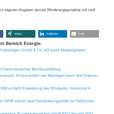
h eigenen Angaben derzeit Windenergieprojekte mit rund
teilen
mitteilen
mail
m Bereich Energie.
raftanlagen GmbH & Co. KG sucht Abteilungsleiter
mit kaufmännischer Berufsausbildung
nbrück: Enova ersetzt vier Altanlagen durch drei Enercon-
VSB schließt Erweiterung des Windparks Vockenrod in
 NRW startet neue Koordinierungsstelle für Freiflächen-
ergiepläne: Bundeskabinett beschließt EEG-Novelle 2027