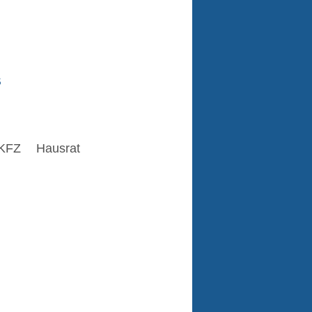
s
KFZ
Hausrat