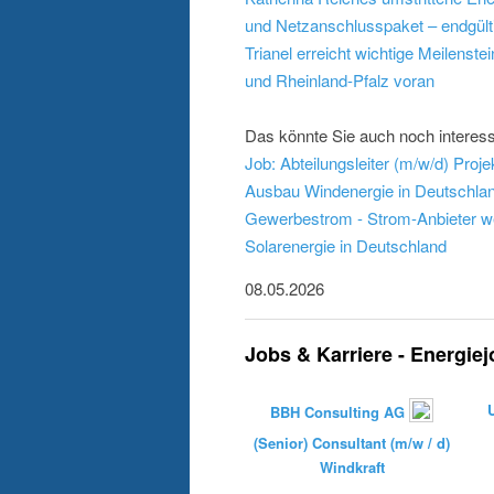
und Netzanschlusspaket – endgült
Trianel erreicht wichtige Meilenst
und Rheinland-Pfalz voran
Das könnte Sie auch noch interess
Ausbau Windenergie in Deutschla
Gewerbestrom - Strom-Anbieter w
Solarenergie in Deutschland
08.05.2026
Jobs & Karriere - Energie
BBH Consulting AG
(Senior) Consultant (m/w / d)
Windkraft