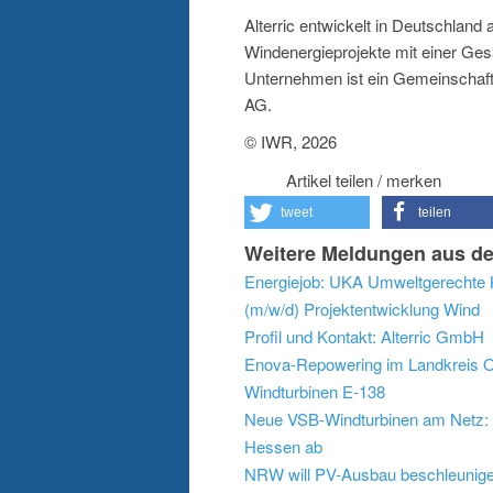
Alterric entwickelt in Deutschland 
Windenergieprojekte mit einer Ge
Unternehmen ist ein Gemeinschaf
AG.
© IWR, 2026
Artikel teilen / merken
tweet
teilen
Weitere Meldungen aus de
Energiejob: UKA Umweltgerechte K
(m/w/d) Projektentwicklung Wind
Profil und Kontakt: Alterric GmbH
Enova-Repowering im Landkreis Os
Windturbinen E-138
Neue VSB-Windturbinen am Netz: 
Hessen ab
NRW will PV-Ausbau beschleunigen: