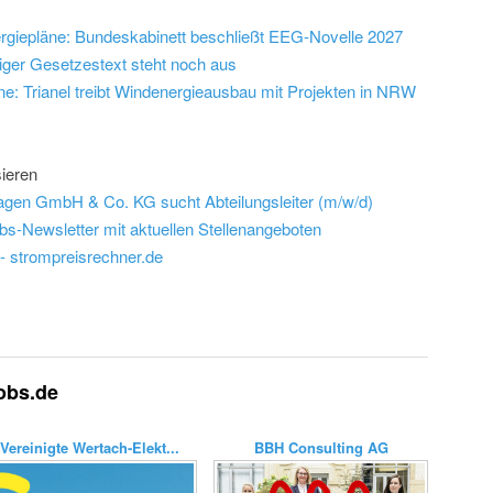
ergiepläne: Bundeskabinett beschließt EEG-Novelle 2027
iger Gesetzestext steht noch aus
eine: Trianel treibt Windenergieausbau mit Projekten in NRW
ieren
gen GmbH & Co. KG sucht Abteilungsleiter (m/w/d)
bs-Newsletter mit aktuellen Stellenangeboten
 - strompreisrechner.de
jobs.de
Vereinigte Wertach-Elekt...
BBH Consulting AG