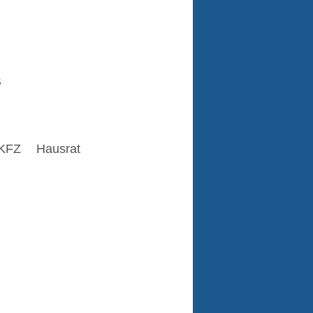
s
KFZ
Hausrat