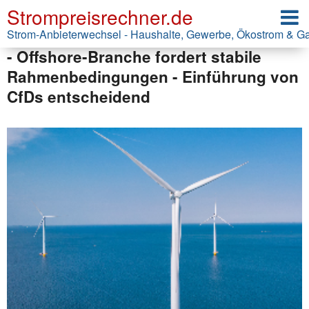
Strompreisrechner.de
20 Jahre Offshore-Stiftung:
Deutschland bremst - UK beschleunigt
Strom-Anbieterwechsel - Haushalte, Gewerbe, Ökostrom & G
- Offshore-Branche fordert stabile
Rahmenbedingungen - Einführung von
CfDs entscheidend