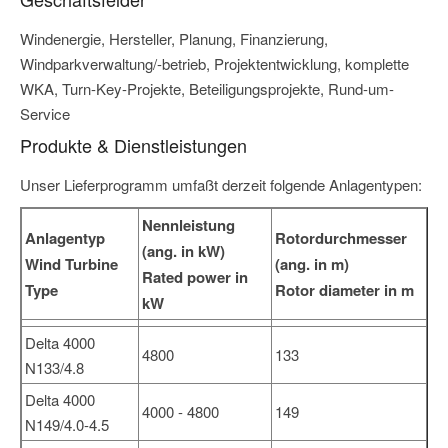
Windenergie, Hersteller, Planung, Finanzierung,
Windparkverwaltung/-betrieb, Projektentwicklung, komplette
WKA, Turn-Key-Projekte, Beteiligungsprojekte, Rund-um-
Service
Produkte & Dienstleistungen
Unser Lieferprogramm umfaßt derzeit folgende Anlagentypen:
Nennleistung
Anlagentyp
Rotordurchmesser
(ang. in kW)
Wind Turbine
(ang. in m)
Rated power in
Type
Rotor diameter in m
kW
Delta 4000
4800
133
N133/4.8
Delta 4000
4000 - 4800
149
N149/4.0-4.5