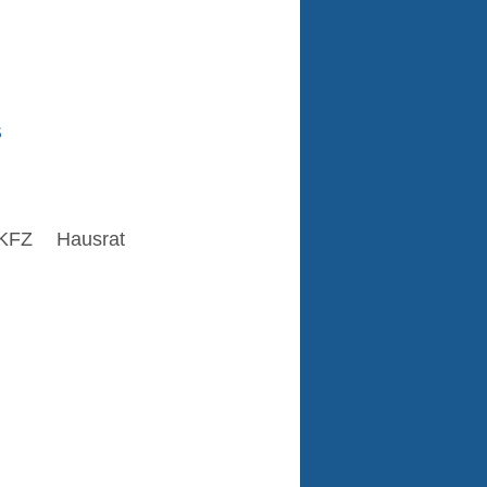
s
KFZ
Hausrat