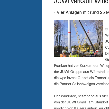
JUWI verkauft Wind
- Vier Anlagen mit rund 25 
©
Wö
JU
Co
Di
Gu
Franken hat vor Kurzem den Windp
der JUWI-Gruppe aus Wörrstadt e
die wpd invest GmbH als Transakti
die Partner Stillschweigen vereinba
Der Windpark, bestehend aus vier
von der JUWI GmbH am Standort G
nördlich von Kaiserslautern, erri