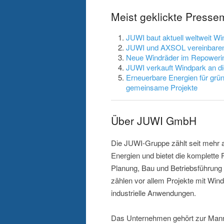
Meist geklickte Press
JUWI baut aktuell weltweit Wi
JUWI und AXSOL vereinbaren 
Neue Windräder im Repowerin
JUWI verkauft Windpark an di
Erneuerbare Energien für gr
gemeinsame Projekte
Über JUWI GmbH
Die JUWI-Gruppe zählt seit mehr a
Energien und bietet die komplette
Planung, Bau und Betriebsführung
zählen vor allem Projekte mit Win
industrielle Anwendungen.
Das Unternehmen gehört zur Man