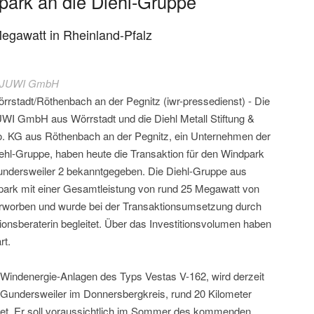
park an die Diehl-Gruppe
Megawatt in Rheinland-Pfalz
 JUWI GmbH
rrstadt/Röthenbach an der Pegnitz (iwr-pressedienst) - Die
WI GmbH aus Wörrstadt und die Diehl Metall Stiftung &
. KG aus Röthenbach an der Pegnitz, ein Unternehmen der
ehl-Gruppe, haben heute die Transaktion für den Windpark
ndersweiler 2 bekanntgegeben. Die Diehl-Gruppe aus
ark mit einer Gesamtleistung von rund 25 Megawatt von
rworben und wurde bei der Transaktionsumsetzung durch
onsberaterin begleitet. Über das Investitionsvolumen haben
rt.
 Windenergie-Anlagen des Typs Vestas V-162, wird derzeit
undersweiler im Donnersbergkreis, rund 20 Kilometer
chtet. Er soll voraussichtlich im Sommer des kommenden