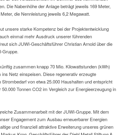
n. Die Nabenhöhe der Anlage beträgt jeweils 169 Meter,
Meter, die Nennleistung jeweils 6,2 Megawatt.
eut unsere starke Kompetenz bei der Projektentwicklung
 auch einmal mehr Ausdruck unserer führenden
 freut sich JUWI-Geschäftsführer Christian Arnold über die
l-Gruppe.
l künftig zusammen knapp 70 Mio. Kilowattstunden (kWh)
ins Netz einspeisen. Diese regenerativ erzeugte
n Strombedarf von etwa 25.000 Haushalten und entspricht
er 50.000 Tonnen CO2 im Vergleich zur Energieerzeugung in
olgreiche Zusammenarbeit mit der JUWI-Gruppe. Mit dem
 unser Engagement zum Ausbau erneuerbarer Energien
altige und finanziell attraktive Erweiterung unseres grünen
 Markus Krog, Geschäftsführer der Diehl Metall Stiftung &