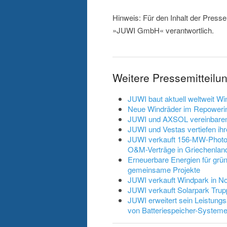
Hinweis: Für den Inhalt der Presse
»JUWI GmbH« verantwortlich.
Weitere Pressemitteil
JUWI baut aktuell weltweit Wi
Neue Windräder im Repowerin
JUWI und AXSOL vereinbaren 
JUWI und Vestas vertiefen ihr
JUWI verkauft 156-MW-Photovo
O&M-Verträge in Griechenlan
Erneuerbare Energien für gr
gemeinsame Projekte
JUWI verkauft Windpark in No
JUWI verkauft Solarpark Trup
JUWI erweitert sein Leistung
von Batteriespeicher-System