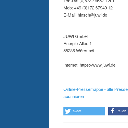
Tel: +49 (0)6732 9657-1201
Mob: +49 (0)172 67949 12
E-Mail: hinsch@juwi.de
JUWI GmbH
Energie-Allee 1
55286 Wörrstadt
Internet: https://www.juwi.de
Online-Pressemappe - alle Presse
abonnieren
tweet
teilen