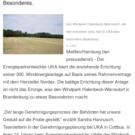
Besonderes.
Der Windpark Halenbeck-Warnsdorf, der
hier entstehen wird, hat für UKA eine
besondere Bedeutung
© UKA
Meißen/Hamburg (iwr-
pressedienst) - Der
Energieparkentwickler UKA feiert die anstehende Errichtung
seiner 300. Windenergieanlage auf Basis seines Rahmenvertrags
mit dem Hersteller Nordex. Die baldige Errichtung dieser Anlage
ist nicht das Einzige, was den Windpark Halenbeck-Warnsdorf in
Brandenburg zu etwas Besonderem macht.
„Der lange Genehmigungsprozess der Behörden hat unsere
Geduld auf die Probe gestellt,” erzählt Sandra Hannusch,
Teamleiterin in der Genehmigungsplanung bei UKA in Cottbus. In
ihren 14 Jahren beim Energieparkentwickler zählte der Windpark