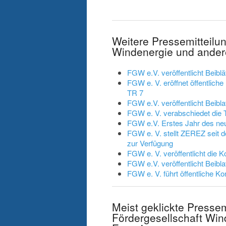
Weitere Pressemitteilu
Windenergie und ander
FGW e.V. veröffentlicht Beibl
FGW e. V. eröffnet öffentlich
TR 7
FGW e.V. veröffentlicht Beibla
FGW e. V. verabschiedet die
FGW e.V. Erstes Jahr des neue
FGW e. V. stellt ZEREZ seit 
zur Verfügung
FGW e. V. veröffentlicht die 
FGW e.V. veröffentlicht Beibla
FGW e. V. führt öffentliche K
Meist geklickte Presse
Fördergesellschaft Win