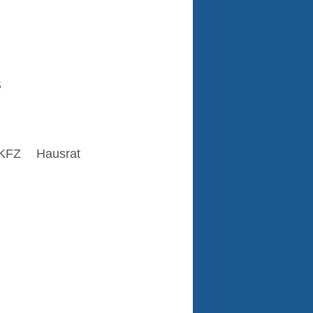
s
KFZ
Hausrat