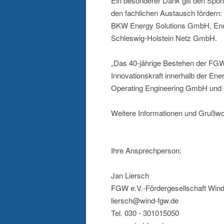
Ein besonderer Dank gilt den Spon
den fachlichen Austausch fördern:
BKW Energy Solutions GmbH, Ene
Schleswig-Holstein Netz GmbH.
„Das 40-jährige Bestehen der FGW
Innovationskraft innerhalb der Ene
Operating Engineering GmbH und 
Weitere Informationen und Grußwo
Ihre Ansprechperson:
Jan Liersch
FGW e.V.-Fördergesellschaft Wind
liersch@wind-fgw.de
Tel. 030 - 301015050