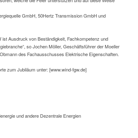
soren, welche die Feier unterstützen und auf diese Weise
rgiequelle GmbH, 50Hertz Transmission GmbH und
 ist Ausdruck von Beständigkeit, Fachkompetenz und
rgiebranche“, so Jochen Möller, Geschäftsführer der Moeller
Obmann des Fachausschusses Elektrische Eigenschaften.
rte zum Jubiläum unter: [www.wind-fgw.de]
energie und andere Dezentrale Energien