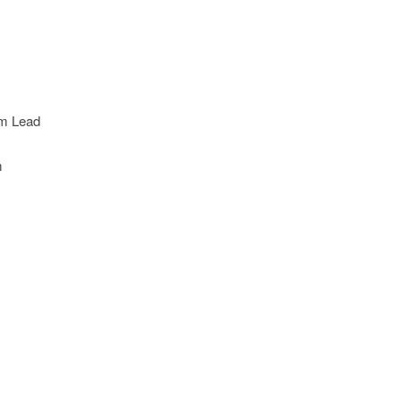
m Lead
m