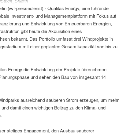
iStock_Shaiith
rlin (iwr-pressedienst) - Qualitas Energy, eine führende
obale Investment- und Managementplattform mit Fokus auf
nanzierung und Entwicklung von Erneuerbaren Energien,
struktur, gibt heute die Akquisition eines
hsen bekannt. Das Portfolio umfasst drei Windprojekte in
ngsstadium mit einer geplanten Gesamtkapazität von bis zu
itas Energy die Entwicklung der Projekte übernehmen.
er Planungsphase und sehen den Bau von insgesamt 14
Windparks ausreichend sauberen Strom erzeugen, um mehr
 und damit einen wichtigen Beitrag zu den Klima- und
.
unser stetiges Engagement, den Ausbau sauberer