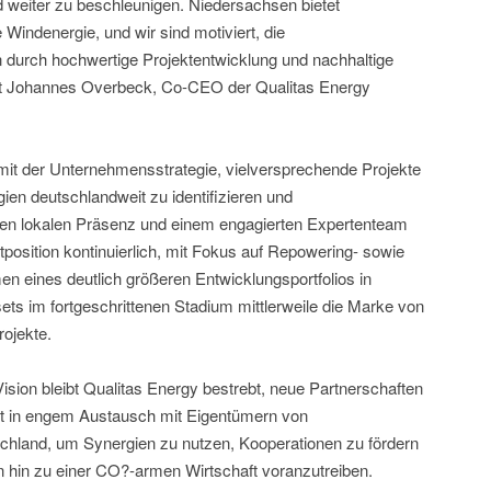
d weiter zu beschleunigen. Niedersachsen bietet
Windenergie, und wir sind motiviert, die
 durch hochwertige Projektentwicklung und nachhaltige
sagt Johannes Overbeck, Co-CEO der Qualitas Energy
 mit der Unternehmensstrategie, vielversprechende Projekte
ien deutschlandweit zu identifizieren und
rken lokalen Präsenz und einem engagierten Expertenteam
osition kontinuierlich, mit Fokus auf Repowering- sowie
n eines deutlich größeren Entwicklungsportfolios in
ets im fortgeschrittenen Stadium mittlerweile die Marke von
rojekte.
 Vision bleibt Qualitas Energy bestrebt, neue Partnerschaften
t in engem Austausch mit Eigentümern von
chland, um Synergien zu nutzen, Kooperationen zu fördern
 hin zu einer CO?-armen Wirtschaft voranzutreiben.