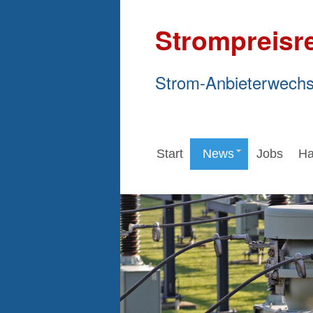
Strompreisr
Strom-Anbieterwechs
Start
News
Jobs
Ha