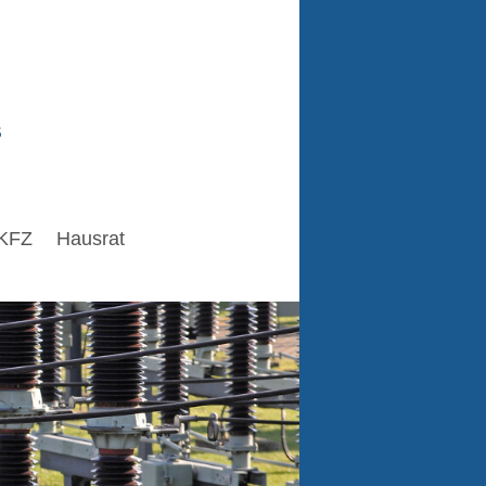
s
KFZ
Hausrat