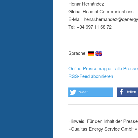
Henar Hernández
Global Head of Communications
E-Mail: henar.hernandez@qenerg
Tel: +34 697 11 68 72
Sprache:
Online-Pressemappe - alle Presse
RSS-Feed abonnieren
tweet
teilen
Hinweis: Für den Inhalt der Presse
»Qualitas Energy Service GmbH« v