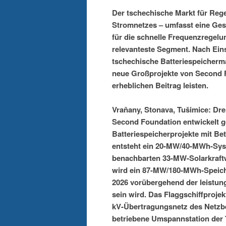
Der tschechische Markt für Regel
Stromnetzes – umfasst eine Ge
für die schnelle Frequenzregelun
relevanteste Segment. Nach Ein
tschechische Batteriespeicherma
neue Großprojekte von Second
erheblichen Beitrag leisten.
Vraňany, Stonava, Tušimice: Dre
Second Foundation entwickelt g
Batteriespeicherprojekte mit Bet
entsteht ein 20-MW/40-MWh-Sys
benachbarten 33-MW-Solarkraftw
wird ein 87-MW/180-MWh-Speiche
2026 vorübergehend der leistun
sein wird. Das Flaggschiffproje
kV-Übertragungsnetz des Netzbe
betriebene Umspannstation der 