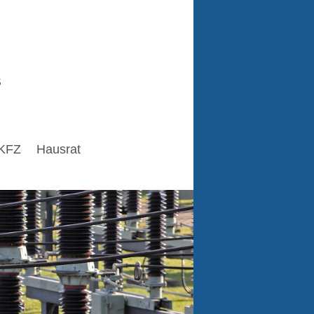
s
KFZ
Hausrat