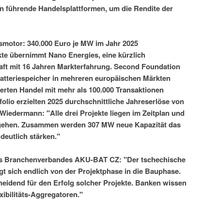
 in führende Handelsplattformen, um die Rendite der
ösmotor: 340.000 Euro je MW im Jahr 2025
ekte übernimmt Nano Energies, eine kürzlich
ft mit 16 Jahren Markterfahrung. Second Foundation
Batteriespeicher in mehreren europäischen Märkten
erten Handel mit mehr als 100.000 Transaktionen
tfolio erzielten 2025 durchschnittliche Jahreserlöse von
iedermann: "Alle drei Projekte liegen im Zeitplan und
b gehen. Zusammen werden 307 MW neue Kapazität das
deutlich stärken."
es Branchenverbandes AKU-BAT CZ: "Der tschechische
gt sich endlich von der Projektphase in die Bauphase.
cheidend für den Erfolg solcher Projekte. Banken wissen
xibilitäts-Aggregatoren."