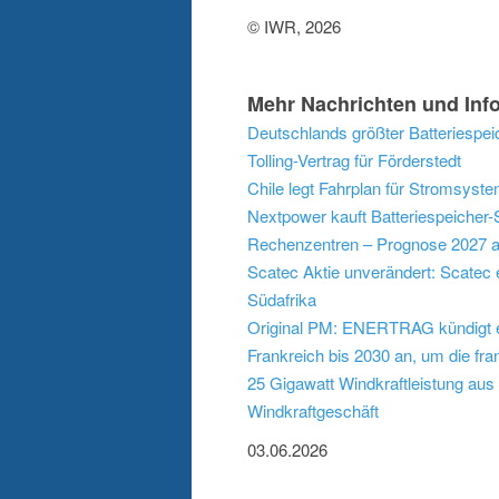
© IWR, 2026
Mehr Nachrichten und Info
Deutschlands größter Batteriespe
Tolling-Vertrag für Förderstedt
Chile legt Fahrplan für Stromsyst
Nextpower kauft Batteriespeicher-
Rechenzentren – Prognose 2027 
Scatec Aktie unverändert: Scatec 
Südafrika
Original PM: ENERTRAG kündigt ei
Frankreich bis 2030 an, um die fr
25 Gigawatt Windkraftleistung aus
Windkraftgeschäft
03.06.2026