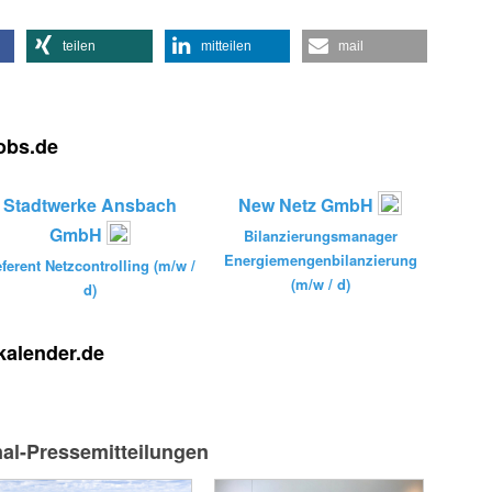
teilen
mitteilen
mail
jobs.de
Stadtwerke Ansbach
New Netz GmbH
GmbH
Bilanzierungsmanager
Energiemengenbilanzierung
ferent Netzcontrolling (m/w /
(m/w / d)
d)
kalender.de
nal-Pressemitteilungen