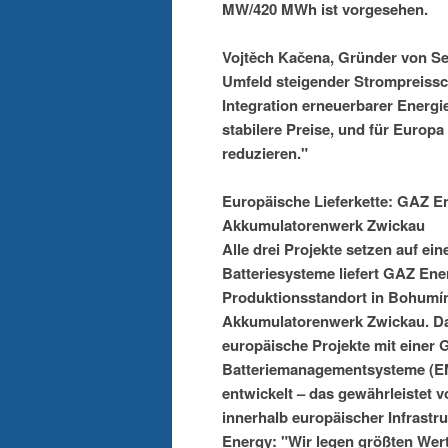
MW/420 MWh ist vorgesehen.
Vojtěch Kačena, Gründer von Se
Umfeld steigender Strompreissc
Integration erneuerbarer Energie
stabilere Preise, und für Europa 
reduzieren."
Europäische Lieferkette: GAZ E
Akkumulatorenwerk Zwickau
Alle drei Projekte setzen auf e
Batteriesysteme liefert GAZ Ener
Produktionsstandort in Bohumí
Akkumulatorenwerk Zwickau. Da
europäische Projekte mit einer
Batteriemanagementsysteme (E
entwickelt – das gewährleistet 
innerhalb europäischer Infrastr
Energy: "Wir legen größten Wer