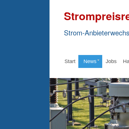
Strompreisr
Strom-Anbieterwechs
Start
News
Jobs
Ha