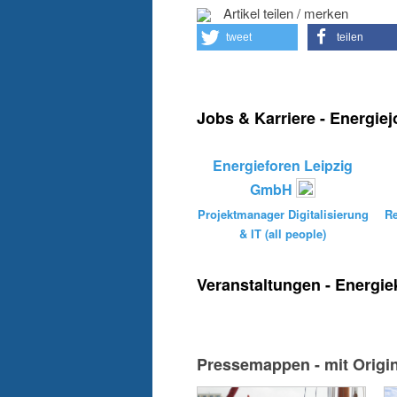
Artikel teilen / merken
tweet
teilen
Jobs & Karriere - Energie
Energieforen Leipzig
GmbH
Projektmanager Digitalisierung
Re
& IT (all people)
Veranstaltungen - Energie
Pressemappen - mit Origi