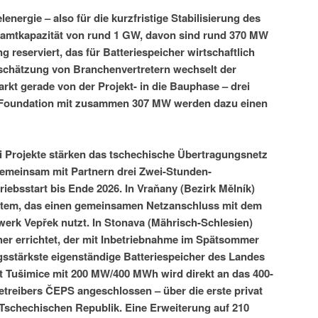
energie – also für die kurzfristige Stabilisierung des
samtkapazität von rund 1 GW, davon sind rund 370 MW
g reserviert, das für Batteriespeicher wirtschaftlich
schätzung von Branchenvertretern wechselt der
rkt gerade von der Projekt- in die Bauphase – drei
 Foundation mit zusammen 307 MW werden dazu einen
i Projekte stärken das tschechische Übertragungsnetz
emeinsam mit Partnern drei Zwei-Stunden-
riebsstart bis Ende 2026. In Vraňany (Bezirk Mělník)
tem, das einen gemeinsamen Netzanschluss mit dem
erk Vepřek nutzt. In Stonava (Mährisch-Schlesien)
r errichtet, der mit Inbetriebnahme im Spätsommer
gsstärkste eigenständige Batteriespeicher des Landes
kt Tušimice mit 200 MW/400 MWh wird direkt an das 400-
treibers ČEPS angeschlossen – über die erste privat
Tschechischen Republik. Eine Erweiterung auf 210