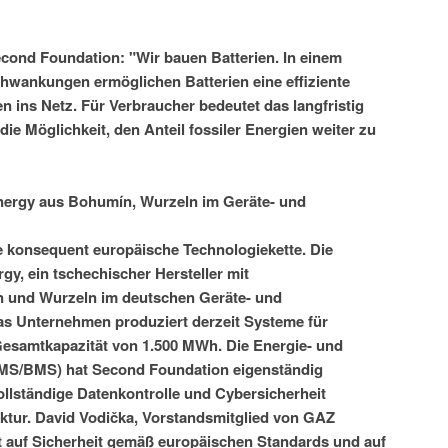
cond Foundation: "Wir bauen Batterien. In einem
hwankungen ermöglichen Batterien eine effiziente
n ins Netz. Für Verbraucher bedeutet das langfristig
die Möglichkeit, den Anteil fossiler Energien weiter zu
nergy aus Bohumín, Wurzeln im Geräte- und
ine konsequent europäische Technologiekette. Die
gy, ein tschechischer Hersteller mit
n und Wurzeln im deutschen Geräte- und
s Unternehmen produziert derzeit Systeme für
 Gesamtkapazität von 1.500 MWh. Die Energie- und
MS/BMS) hat Second Foundation eigenständig
vollständige Datenkontrolle und Cybersicherheit
uktur. David Vodička, Vorstandsmitglied von GAZ
t auf Sicherheit gemäß europäischen Standards und auf