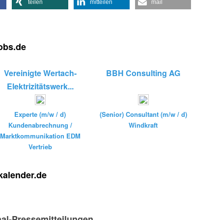
teilen
mitteilen
mail
jobs.de
Vereinigte Wertach-
BBH Consulting AG
Elektrizitätswerk...
Experte (m/w / d)
(Senior) Consultant (m/w / d)
Kundenabrechnung /
Windkraft
Marktkommunikation EDM
Vertrieb
kalender.de
nal-Pressemitteilungen