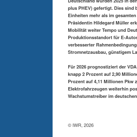
Deutschland wurden 2025 in den
plus PHEV) gefertigt. Dies sind
Einheiten mehr als im gesamten 
Präsidentin Hildegard Müller erk
Mobilität weiter Tempo und Deuts
Produktionsstandort für E-Autos.
verbesserter Rahmenbedingungen
Stromnetzausbau, günstigem La
Für 2026 prognostiziert der VD
knapp 2 Prozent auf 2,90 Million
Prozent auf 4,11 Millionen Pkw
Elektrofahrzeugen weiterhin posit
Wachstumstreiber im deutschen
© IWR, 2026