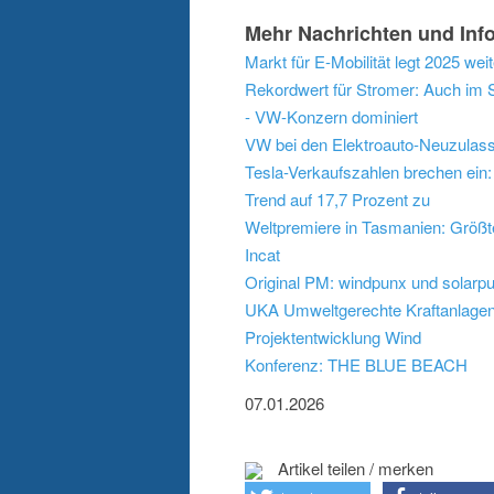
Mehr Nachrichten und Info
Markt für E-Mobilität legt 2025 w
Rekordwert für Stromer: Auch im Se
- VW-Konzern dominiert
VW bei den Elektroauto-Neuzulass
Tesla-Verkaufszahlen brechen ein:
Trend auf 17,7 Prozent zu
Weltpremiere in Tasmanien: Größtes
Incat
Original PM: windpunx und solarpu
UKA Umweltgerechte Kraftanlagen
Projektentwicklung Wind
Konferenz: THE BLUE BEACH
07.01.2026
Artikel teilen / merken