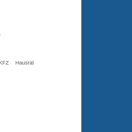
s
KFZ
Hausrat