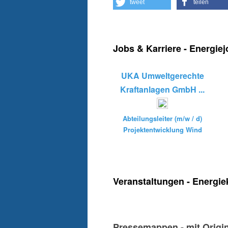
tweet
teilen
Jobs & Karriere - Energie
UKA Umweltgerechte
Kraftanlagen GmbH ...
Abteilungsleiter (m/w / d)
Projektentwicklung Wind
Veranstaltungen - Energie
Pressemappen - mit Origi