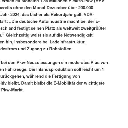
 ersten elf Monaten 1,56 Millionen Elektro-Pkw (BEV
 bereits ohne den Monat Dezember über 200.000
Jahr 2024, das bisher als Rekordjahr galt. VDA-
lärt: „Die deutsche Autoindustrie macht bei der E-
chland festigt seinen Platz als weltweit zweitgrößter
“ Gleichzeitig weist sie auf die Notwendigkeit
 hin, insbesondere bei Ladeinfrastruktur,
destrom und Zugang zu Rohstoffen.
A bei den Pkw-Neuzulassungen ein moderates Plus von
en Fahrzeuge. Die Inlandsproduktion soll leicht um 1
 zurückgehen, während die Fertigung von
iv bleibt. Damit bleibt die E-Mobilität der wichtigste
 Pkw-Markt.